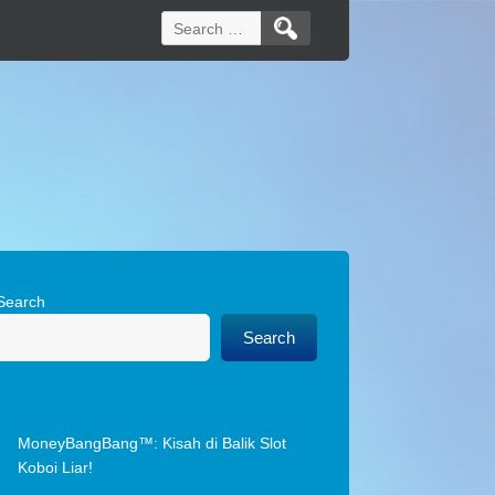
S
e
a
r
c
h
f
o
r
:
Search
Search
Recent Posts
MoneyBangBang™: Kisah di Balik Slot
Koboi Liar!