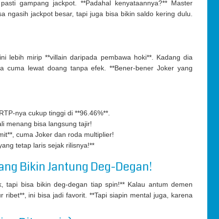
, pasti gampang jackpot. **Padahal kenyataannya?** Master
isa ngasih jackpot besar, tapi juga bisa bikin saldo kering dulu.
i lebih mirip **villain daripada pembawa hoki**. Kadang dia
juga cuma lewat doang tanpa efek. **Bener-bener Joker yang
 RTP-nya cukup tinggi di **96.46%**.
kali menang bisa langsung tajir!
mit**, cuma Joker dan roda multiplier!
ang tetap laris sejak rilisnya!**
 yang Bikin Jantung Deg-Degan!
ik, tapi bisa bikin deg-degan tiap spin!** Kalau antum demen
ribet**, ini bisa jadi favorit. **Tapi siapin mental juga, karena