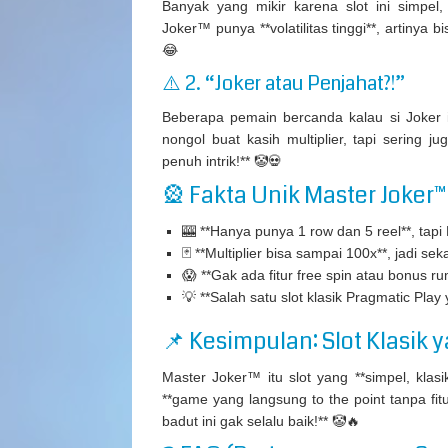
Banyak yang mikir karena slot ini simpel
Joker™ punya **volatilitas tinggi**, artinya b
😂
⚠️ 2. “Joker atau Penjahat?!”
Beberapa pemain bercanda kalau si Joker in
nongol buat kasih multiplier, tapi sering 
penuh intrik!** 🤡💀
🎡 Fakta Unik Master Joker™
🎰 **Hanya punya 1 row dan 5 reel**, tapi
🃏 **Multiplier bisa sampai 100x**, jadi se
😱 **Gak ada fitur free spin atau bonus ru
💡 **Salah satu slot klasik Pragmatic Play y
📌 Kesimpulan: Slot Klasik
Master Joker™ itu slot yang **simpel, klas
**game yang langsung to the point tanpa fitur 
badut ini gak selalu baik!** 🤡🔥