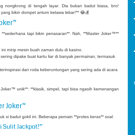
ng nongkrong di tengah layar. Dia bukan badut biasa, bro!
de yang bikin dompet antum ketawa lebar!** 😂💰
Joker™
g **sederhana tapi bikin penasaran**. Nah, **Master Joker™**
p ini mirip mesin buah zaman dulu di kasino.
r sering dipake buat kartu liar di banyak permainan, termasuk
terinspirasi dari roda keberuntungan yang sering ada di acara
Joker™ unik**: **klasik, simpel, tapi bisa ngasih kemenangan
er Joker™
k si badut gokil ini. Beberapa pemain **protes keras** soal:
i Sulit Jackpot?”