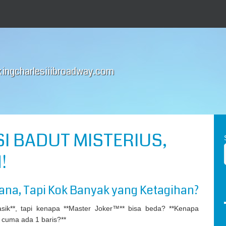
kingcharlesiiibroadway.com
SI BADUT MISTERIUS,
!
ana, Tapi Kok Banyak yang Ketagihan?
sik**, tapi kenapa **Master Joker™** bisa beda? **Kenapa
n cuma ada 1 baris?**