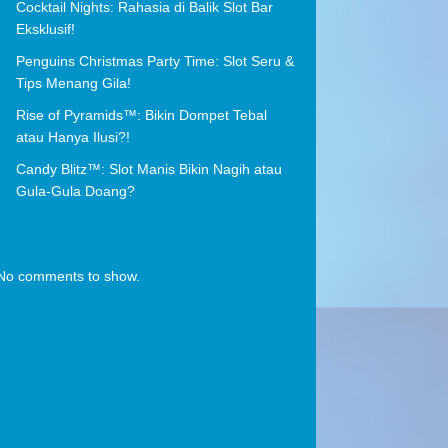
Cocktail Nights: Rahasia di Balik Slot Bar
Eksklusif!
Penguins Christmas Party Time: Slot Seru &
Tips Menang Gila!
Rise of Pyramids™: Bikin Dompet Tebal
atau Hanya Ilusi?!
Candy Blitz™: Slot Manis Bikin Nagih atau
Gula-Gula Doang?
Recent Comments
No comments to show.