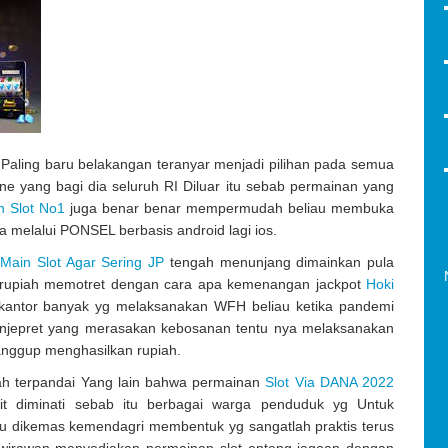
Paling baru belakangan teranyar menjadi pilihan pada semua
ine yang bagi dia seluruh RI Diluar itu sebab permainan yang
n Slot No1
juga benar benar mempermudah beliau membuka
 melalui PONSEL berbasis android lagi ios.
Main Slot Agar Sering JP
tengah menunjang dimainkan pula
rupiah memotret dengan cara apa kemenangan jackpot
Hoki
r-kantor banyak yg melaksanakan WFH beliau ketika pandemi
njepret yang merasakan kebosanan tentu nya melaksanakan
nggup menghasilkan rupiah.
dah terpandai Yang lain bahwa permainan
Slot Via DANA 2022
ikit diminati sebab itu berbagai warga penduduk yg Untuk
baru dikemas kemendagri membentuk yg sangatlah praktis terus