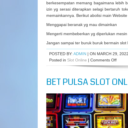
berkesempatan memang bagaimana lebih ba
izin yg serasi diterapkan selagi bertaruh to
memainkannya. Berikut abolisi main Websit
Menggapai beranak yg mau dimainkan
Mengerti membeberkan yg diperlukan mesin
Jangan sampai ter buruk buruk bermain slot 
POSTED BY:
ADMIN
| ON MARCH 29, 202
o
Posted in
Slot Online
|
Comments Off
n
S
BET PULSA SLOT ONL
i
t
u
s
S
l
o
t