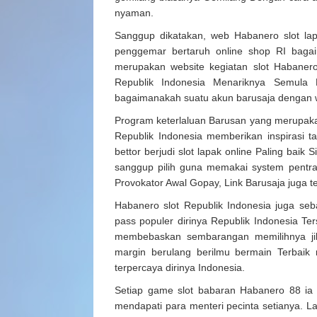
nyaman.
Sanggup dikatakan, web Habanero slot lapa
penggemar bertaruh online shop RI baga
merupakan website kegiatan slot Habanero
Republik Indonesia Menariknya Semula
bagaimanakah suatu akun barusaja dengan web
Program keterlaluan Barusan yang merupakan
Republik Indonesia memberikan inspirasi 
bettor berjudi slot lapak online Paling bai
sanggup pilih guna memakai system pentr
Provokator Awal Gopay, Link Barusaja juga t
Habanero slot Republik Indonesia juga se
pass populer dirinya Republik Indonesia Ter
membebaskan sembarangan memilihnya ji
margin berulang berilmu bermain Terbaik 
terpercaya dirinya Indonesia.
Setiap game slot babaran Habanero 88 ia w
mendapati para menteri pecinta setianya. L