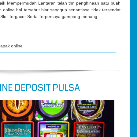
ik Mempermudah Lantaran telah thn penghinaan satu buah
ko online hal tersebut biar sanggup senantiasa tidak tersendat
e Slot Tergacor Serta Terpercaya gampang menang:
lapak online
2
INE DEPOSIT PULSA