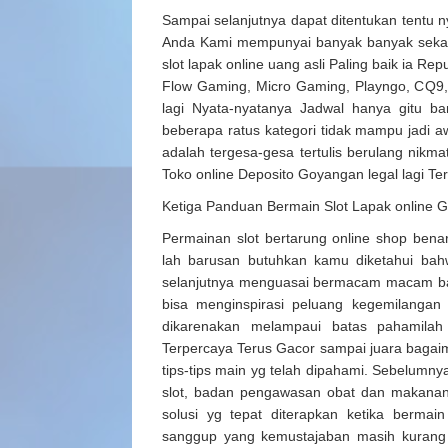
Sampai selanjutnya dapat ditentukan tentu n
Anda Kami mempunyai banyak banyak sekal
slot lapak online uang asli Paling baik ia Re
Flow Gaming, Micro Gaming, Playngo, 
lagi Nyata-nyatanya Jadwal hanya gitu ba
beberapa ratus kategori tidak mampu jadi 
adalah tergesa-gesa tertulis berulang nikmati
Toko online Deposito Goyangan legal lagi Te
Ketiga Panduan Bermain Slot Lapak online
Permainan slot bertarung online shop bena
lah barusan butuhkan kamu diketahui ba
selanjutnya menguasai bermacam macam baga
bisa menginspirasi peluang kegemilang
dikarenakan melampaui batas pahamil
Terpercaya Terus Gacor sampai juara bag
tips-tips main yg telah dipahami. Sebelumny
slot, badan pengawasan obat dan makanan 
solusi yg tepat diterapkan ketika berma
sanggup yang kemustajaban masih kurang l