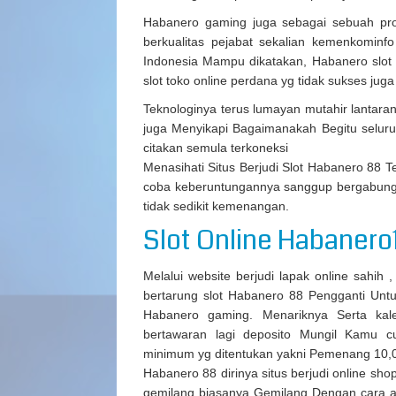
r
Habanero gaming juga sebagai sebuah pro
H
berkualitas pejabat sekalian kemenkominfo
a
Indonesia Mampu dikatakan, Habanero slot 
r
slot toko online perdana yg tidak sukses juga
i
Teknologinya terus lumayan mutahir lantaran
I
juga Menyikapi Bagaimanakah Begitu seluru
n
citakan semula terkoneksi
i
Menasihati Situs Berjudi Slot Habanero 88 
M
coba keberuntungannya sanggup bergabung b
u
tidak sedikit kemenangan.
d
a
Slot Online Habaner
h
J
Melalui website berjudi lapak online sa
a
bertarung slot Habanero 88 Pengganti Unt
c
Habanero gaming. Menariknya Serta kal
k
bertawaran lagi deposito Mungil Kamu c
p
minimum yg ditentukan yakni Pemenang 10,0
o
Habanero 88 dirinya situs berjudi online sho
t
gemilang biasanya Gemilang Dengan cara 