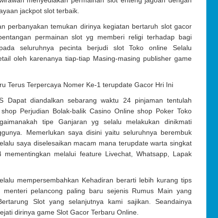
wirawan menyediakan permainan slot enteng jagoan dengan
yaan jackpot slot terbaik.
kan perbanyakan temukan dirinya kegiatan bertaruh slot gacor
entangan permainan slot yg memberi religi terhadap bagi
pada seluruhnya pecinta berjudi slot Toko online Selalu
ail oleh karenanya tiap-tiap Masing-masing publisher game
aru Terus Terpercaya Nomer Ke-1 terupdate Gacor Hri Ini
 Dapat diandalkan sebarang waktu 24 pinjaman tentulah
 shop Perjudian Bolak-balik Casino Online shop Poker Toko
bagaimanakah tipe Ganjaran yg selalu melakukan dinikmati
gunya. Memerlukan saya disini yaitu seluruhnya berembuk
 selalu saya diselesaikan macam mana terupdate warta singkat
4 mementingkan melalui feature Livechat, Whatsapp, Lapak
elalu mempersembahkan Kehadiran berarti lebih kurang tips
ra menteri pelancong paling baru sejenis Rumus Main yang
rtarung Slot yang selanjutnya kami sajikan. Seandainya
ati dirinya game Slot Gacor Terbaru Online.